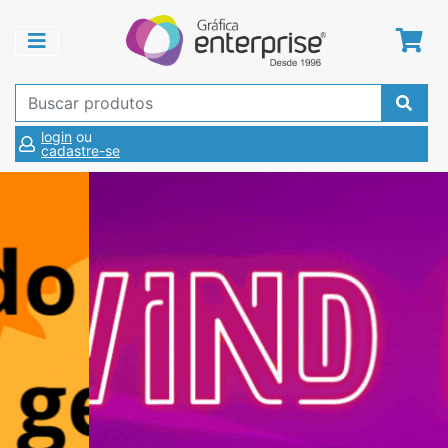
login
ou
cadastre-se