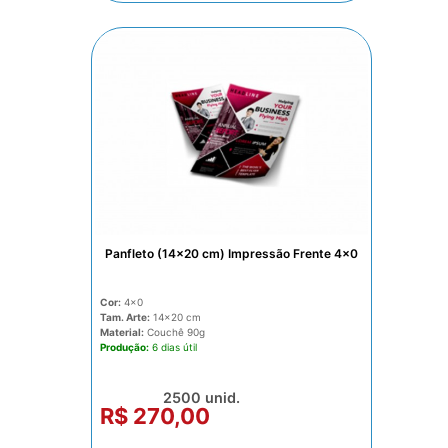
Panfleto (14x20 cm) Impressão Frente 4x0
Cor:
4x0
Tam. Arte:
14x20
Material:
Couchê 90g
Produção:
6 dias
2500 unid.
R$ 270,00