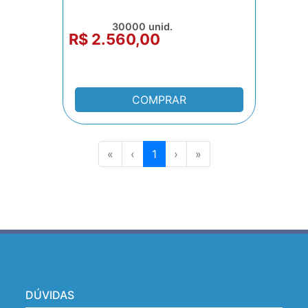
30000 unid.
R$ 2.560,00
COMPRAR
«
‹
1
›
»
DÚVIDAS