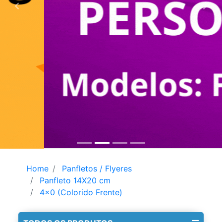
Home
Panfletos / Flyeres
Panfleto 14X20 cm
4x0 (Colorido Frente)