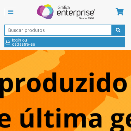
login
ou
cadastre-se